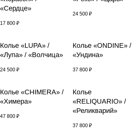
«Сердце»
24 500
₽
17 800
₽
Колье «LUPA» /
Колье «ONDINE» /
«Лупа» / «Волчица»
«Ундина»
24 500
₽
37 800
₽
Колье «CHIMERA» /
Колье
«Химера»
«RELIQUARIO» /
«Реликварий»
47 800
₽
37 800
₽