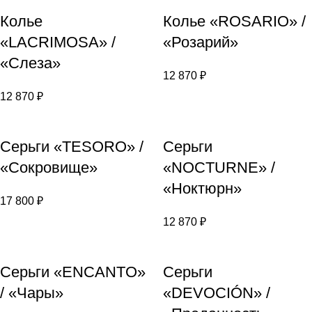
Колье
Колье «ROSARIO» /
«LACRIMOSA» /
«Розарий»
«Слеза»
12 870
₽
12 870
₽
Серьги «TESORO» /
Серьги
«Сокровище»
«NOCTURNE» /
«Ноктюрн»
17 800
₽
12 870
₽
Серьги «ENCANTO»
Серьги
/ «Чары»
«DEVOCIÓN» /