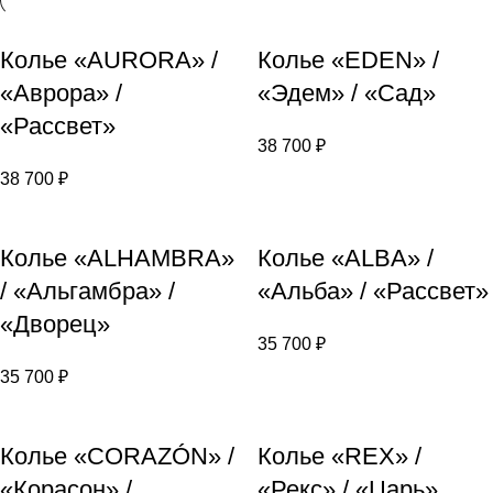
Колье «AURORA» /
Колье «EDEN» /
«Аврора» /
«Эдем» / «Сад»
«Рассвет»
38 700
₽
38 700
₽
Колье «ALHAMBRA»
Колье «ALBA» /
/ «Альгамбра» /
«Альба» / «Рассвет»
«Дворец»
35 700
₽
35 700
₽
Колье «CORAZÓN» /
Колье «REX» /
«Корасон» /
«Рекс» / «Царь»