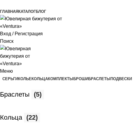
ADD ANYTHING HERE OR JUST REMOVE IT…
ГЛАВНАЯ
КАТАЛОГ
БЛОГ
Вход / Регистрация
Поиск
Меню
СЕРЬГИ
КОЛЬЕ
КОЛЬЦА
КОМПЛЕКТЫ
БРОШИ
БРАСЛЕТЫ
ПОДВЕСКИ
Браслеты
(5)
Кольца
(22)