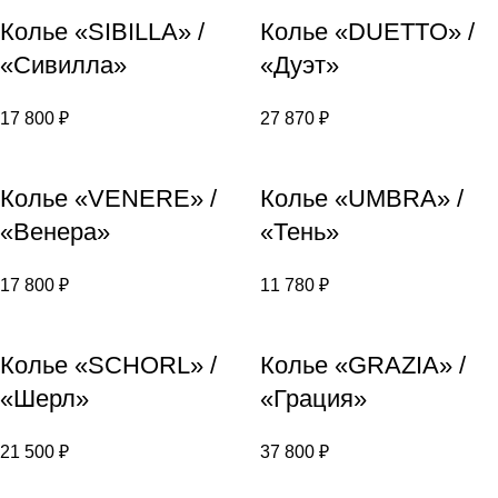
Колье «SIBILLA» /
Колье «DUETTO» /
«Сивилла»
«Дуэт»
17 800
₽
27 870
₽
Колье «VENERE» /
Колье «UMBRA» /
«Венера»
«Тень»
17 800
₽
11 780
₽
Колье «SCHORL» /
Колье «GRAZIA» /
«Шерл»
«Грация»
21 500
₽
37 800
₽