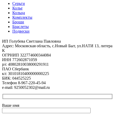
Серьги
Колье
Кольца
Комплекты
Броши
Браслеты
Подвески
ИП Голубева Светлана Павловна
Адрес: Московская область, с.Новый Быт, ул.НАТИ 13, литера
К
ОГРНИП 322774600344084
ИНН 772602871059
р/с 40802810038000291911
ПАО Сбербанк
к/с 30101810400000000225
БИК: 044525225
Телефон 8-967-220-45-94
e-mail: 9250052302@mail.ru
Ваше имя