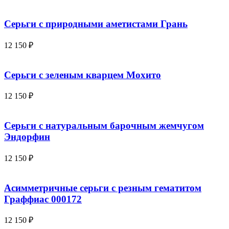
Серьги с природными аметистами Грань
12 150
₽
Серьги с зеленым кварцем Мохито
12 150
₽
Серьги с натуральным барочным жемчугом
Эндорфин
12 150
₽
Асимметричные серьги с резным гематитом
Граффиас 000172
12 150
₽