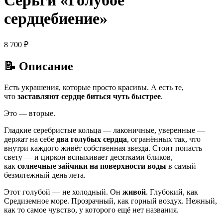
Серьги «Голубое
сердцебиение»
8 700
₽
📝 Описание
Есть украшения, которые просто красивы. А есть те,
что
заставляют сердце биться чуть быстрее
.
Это — вторые.
Гладкие серебристые кольца — лаконичные, уверенные —
держат на себе
два голубых сердца
, огранённых так, что
внутри каждого живёт собственная звезда. Стоит попасть
свету — и циркон вспыхивает десятками бликов,
как
солнечные зайчики на поверхности воды
в самый
безмятежный день лета.
Этот голубой — не холодный. Он
живой
. Глубокий, как
Средиземное море. Прозрачный, как горный воздух. Нежный,
как то самое чувство, у которого ещё нет названия.