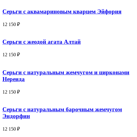
Серьги с аквамариновым кварцем Эйфория
12 150
₽
Серьги с жеодой агата Алтай
12 150
₽
Серьги с натуральным жемчугом и цирконами
Нереида
12 150
₽
Серьги с натуральным барочным жемчугом
Эндорфин
12 150
₽