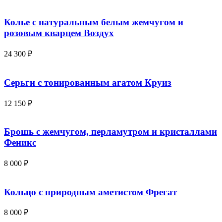
Колье с натуральным белым жемчугом и
розовым кварцем Воздух
24 300
₽
Серьги с тонированным агатом Круиз
12 150
₽
Брошь с жемчугом, перламутром и кристаллами
Феникс
8 000
₽
Кольцо с природным аметистом Фрегат
8 000
₽