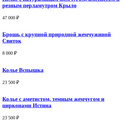
резным перламутром Крыло
47 000
₽
Брошь с крупной природной жемчужиной
Свиток
8 000
₽
Колье Вспышка
23 500
₽
Колье с аметистом, темным жемчугом и
цирконами Истина
23 500
₽