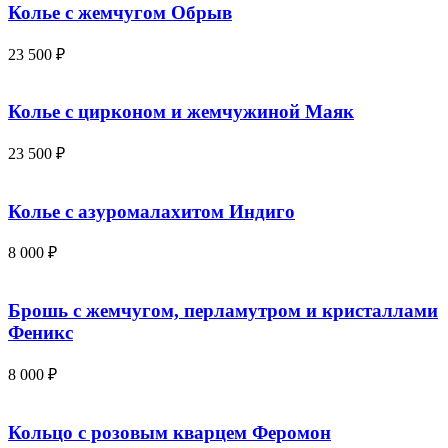
Колье с жемчугом Обрыв
23 500
₽
Колье с цирконом и жемчужиной Маяк
23 500
₽
Колье с азуромалахитом Индиго
8 000
₽
Брошь с жемчугом, перламутром и кристаллами
Феникс
8 000
₽
Кольцо с розовым кварцем Феромон